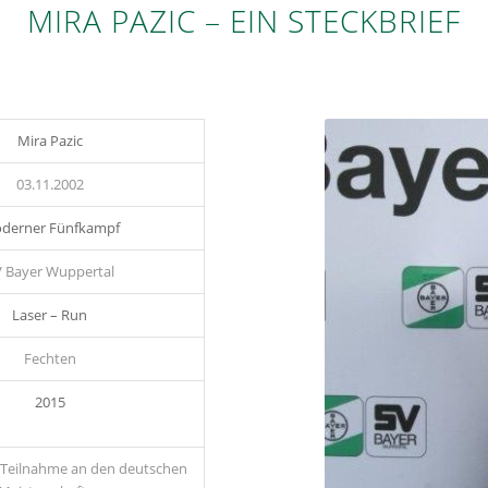
MIRA PAZIC – EIN STECKBRIEF
Mira Pazic
03.11.2002
derner Fünfkampf
 Bayer Wuppertal
Laser – Run
Fechten
2015
 Teilnahme an den deutschen