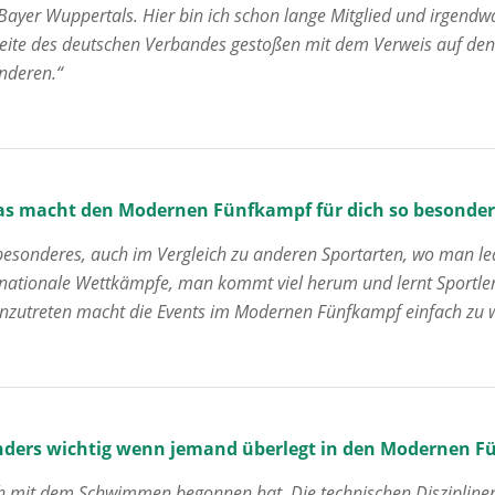
ayer Wuppertals. Hier bin ich schon lange Mitglied und irgend
e Seite des deutschen Verbandes gestoßen mit dem Verweis auf de
nderen.“
s macht den Modernen Fünfkampf für dich so besonder
z besonderes, auch im Vergleich zu anderen Sportarten, wo man led
ternationale Wettkämpfe, man kommt viel herum und lernt Sportle
anzutreten macht die Events im Modernen Fünfkampf einfach z
nders wichtig wenn jemand überlegt in den Modernen F
früh mit dem Schwimmen begonnen hat. Die technischen Diszipline