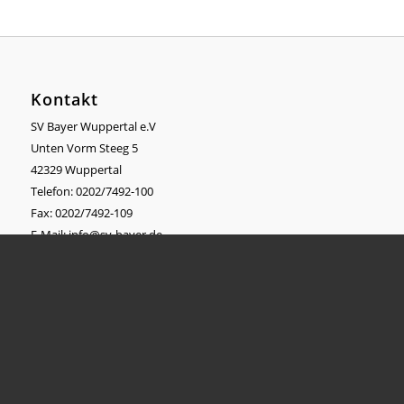
Kontakt
SV Bayer Wuppertal e.V
Unten Vorm Steeg 5
42329 Wuppertal
Telefon: 0202/7492-100
Fax: 0202/7492-109
E-Mail:
info@sv-bayer.de
Unser Angebot
Veranstaltungskalender
Fitness Studio Aktiv