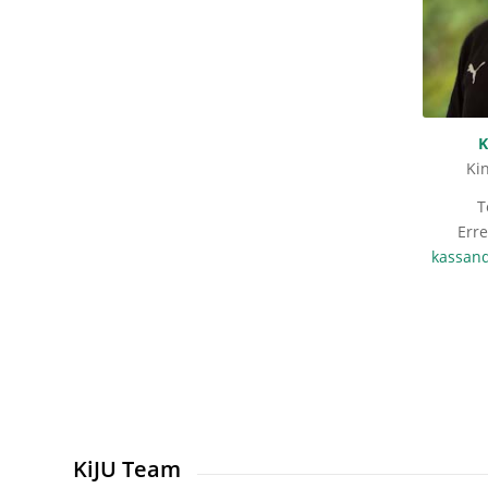
K
Ki
T
Erre
kassan
KiJU Team