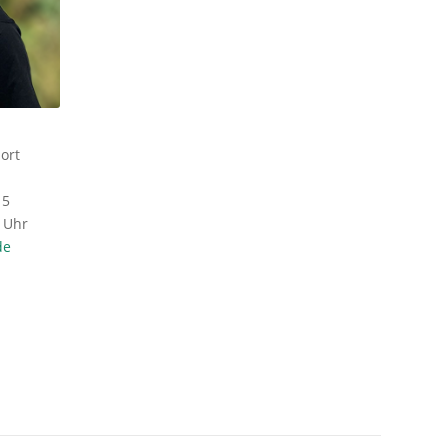
ort
15
2 Uhr
de