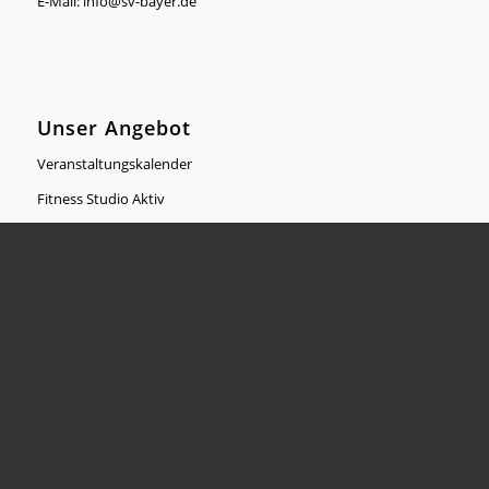
E-Mail:
info@sv-bayer.de
Unser Angebot
Veranstaltungskalender
Fitness Studio Aktiv
Fitnessfabrik
Buchung SoccArena / Beachplatz / Tennisplätze
Der Verein
SV Bayer – Wir über uns
Ansprechpartner