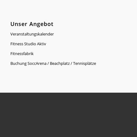
Unser Angebot
Veranstaltungskalender
Fitness Studio Aktiv
Fitnessfabrik
Buchung SoccArena / Beachplatz / Tennisplätze
Der Verein
SV Bayer – Wir über uns
Ansprechpartner
Mitglied werden