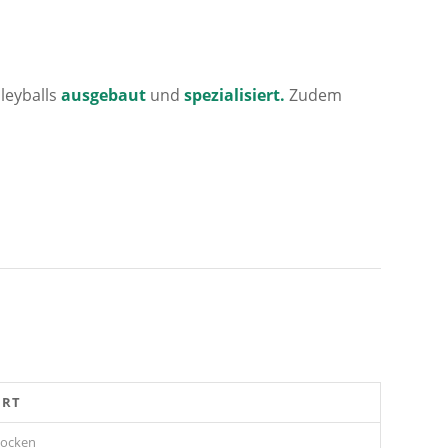
leyballs
ausgebaut
und
spezialisiert.
Zudem
ORT
ocken