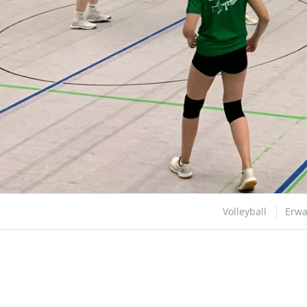
Volleyball
Erw