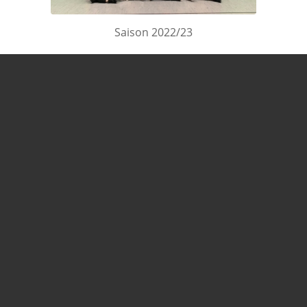
Saison 2022/23
Kontakt
SV Bayer Wuppertal e.V
Unten Vorm Steeg 5
42329 Wuppertal
Telefon: 0202/7492-100
Fax: 0202/7492-109
E-Mail:
info@sv-bayer.de